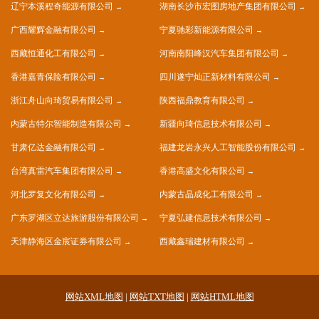
辽宁本溪程奇能源有限公司
湖南长沙市宏图房地产集团有限公司
广西耀辉金融有限公司
宁夏驰彩新能源有限公司
西藏恒通化工有限公司
河南南阳峰汉汽车集团有限公司
香港嘉青保险有限公司
四川遂宁灿正新材料有限公司
浙江舟山向琦贸易有限公司
陕西福鼎教育有限公司
内蒙古特尔智能制造有限公司
新疆向琦信息技术有限公司
甘肃亿达金融有限公司
福建龙岩永兴人工智能股份有限公司
台湾真雷汽车集团有限公司
香港高盛文化有限公司
河北罗复文化有限公司
内蒙古晶成化工有限公司
广东罗湖区立达旅游股份有限公司
宁夏弘建信息技术有限公司
天津静海区金宸证券有限公司
西藏鑫瑞建材有限公司
网站XML地图
|
网站TXT地图
|
网站HTML地图